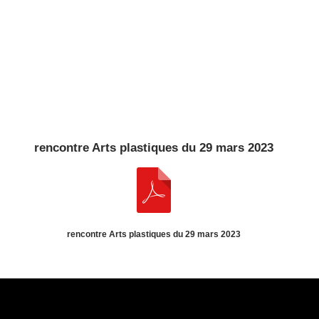
rencontre Arts plastiques du 29 mars 2023
rencontre Arts plastiques du 29 mars 2023